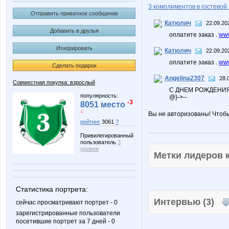
3 комплиментов в гостевой 
Отправить приватное сообщение
Катюлич
22.09.20
Добавить в друзья
оплатите заказ .
www
Игнорировать
Катюлич
22.09.20
оплатите заказ .
www
Сделать подарок
Angelina2307
28.
Совместная покупка: взрослый
С ДНЕМ РОЖДЕНИ
популярность:
@}->--
-3
8051 место
↓
Вы не авторизованы! Чтоб
рейтинг
3061
?
Привилегированный
пользователь
3
уровня
Метки лидеров
Статистика портрета:
Интервью (3)
сейчас просматривают портрет - 0
зарегистрированные пользователи
посетившие портрет за 7 дней - 0